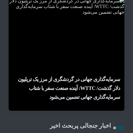
3
4
5
6
7
8
9
10
مادرید رکورد تاریخی درآمد گردشگری را شکست/
یونسکو گفت‌وگوی جهانی تامین مالی فرهنگ را برای
سرمایه‌گذاری جهانی در گردشگری از مرز یک تریلیون
رونق گردشگری تابستانی در «هوشینگ‌شان یائو» چین/
دلار گذشت/ WTTC: آینده صنعت سفر با شتاب
تقویت سرمایه‌گذاری در میراث‌فرهنگی آغاز کرد/
میراث ناملموس و اقلیم کوهستانی در کانون توجه
هزینه‌کرد گردشگران خارجی از ۱۰ میلیارد یورو فراتر
رفت
گردشگران
طراحی نظام نوین برای صنایع خلاق
سرمایه‌گذاری جهانی تضمین می‌شود
اخبار جنجالی پربحث اخیر