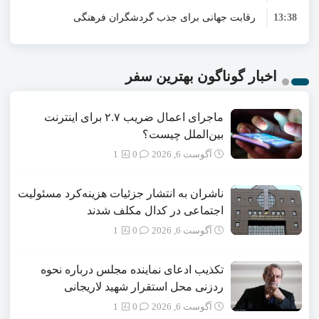
13:38
ایران است
رقابت جهانی برای جذب گردشگران فرهنگی
جوان از عصر جنگ‌های ناپلئونی سر از خاک برآورد
13:37
شدت گرفت/ ثبت‌های جدید یونسکو به موتور
هشدار شورای جهانی سفر و گردشگری درباره
13:37
محرک بازار سفر تبدیل شد
افزایش محدودیت‌های سفر/ مالیات‌های جدید
قلعه الموت در کانون توجه رسانه‌های تخصصی
اخبار گوناگون بهترین سفر
می‌تواند رشد گردشگری جهان را کند کند
جهان/ ثبت‌جهانی ایران در کنار شاخص‌ترین
ماجرای اعمال ضریب ۲.۷ برای اینترنت
محوطه‌های باستان‌شناسی ۲۰۲۶
بین‌الملل چیست؟
آگوست 6, 2026
0
1
ناشران به انتشار جزئیات هزینه‌کرد مسئولیت
اجتماعی در کدال مکلف شدند
آگوست 6, 2026
0
1
تکذیب ادعای نماینده مجلس درباره نحوه
ردزنی محل استقرار شهید لاریجانی
آگوست 6, 2026
0
1