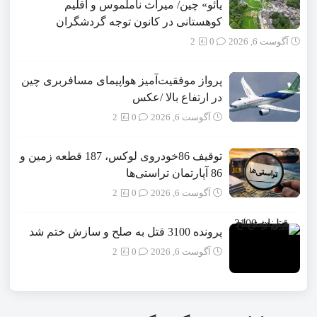
یائو» چین/ میراث ناملموس و اقلیم
کوهستانی در کانون توجه گردشگران
آگوست 6, 2026
0
2
پرواز موفقیت‌آمیز هواپیمای مسافربری چین
در ارتفاع بالا /عکس
آگوست 6, 2026
0
2
توقیف 86خودروی لوکس، 187 قطعه زمین و
86 آپارتمان تراستی‌ها
آگوست 6, 2026
0
2
پرونده 3100 قتل به صلح و سازش ختم شد
آگوست 6, 2026
0
2