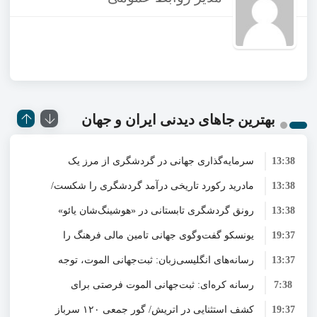
بهترین جاهای دیدنی‌ ایران و جهان
13:38
سرمایه‌گذاری جهانی در گردشگری از مرز یک
13:38
تریلیون دلار گذشت/ WTTC: آینده صنعت سفر با
مادرید رکورد تاریخی درآمد گردشگری را شکست/
13:38
شتاب سرمایه‌گذاری جهانی تضمین می‌شود
هزینه‌کرد گردشگران خارجی از ۱۰ میلیارد یورو
رونق گردشگری تابستانی در «هوشینگ‌شان یائو»
19:37
فراتر رفت
یونسکو گفت‌وگوی جهانی تامین مالی فرهنگ را
چین/ میراث ناملموس و اقلیم کوهستانی در کانون
13:37
توجه گردشگران
رسانه‌های انگلیسی‌زبان: ثبت‌جهانی الموت، توجه
برای تقویت سرمایه‌گذاری در میراث‌فرهنگی آغاز
7:38
کرد/ طراحی نظام نوین برای صنایع خلاق
رسانه کره‌ای: ثبت‌جهانی الموت فرصتی برای
دوباره جهان را به جایگاه علمی و فرهنگی این دژ
19:37
تاریخی جلب کرد
بازخوانی جایگاه واقعی این دژ تاریخی در تمدن
کشف استثنایی در اتریش/ گور جمعی ۱۲۰ سرباز