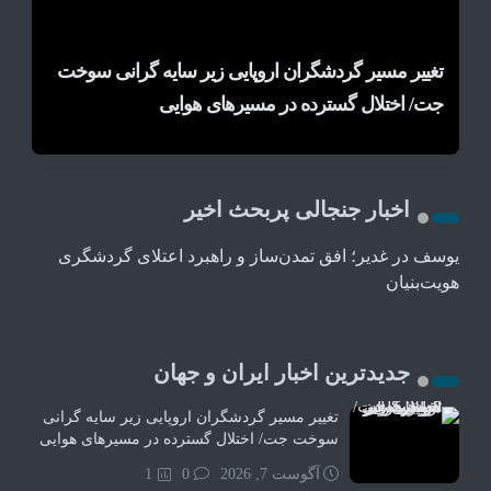
۲۰۲۶ سالی پرچالش برای گردشگری آسیا/ از افزایش
تمام شهرهای بزرگ ایتالیا در وضعیت هشدار قرمز قرار
گرفتند/ موج گرمای بی‌سابقه، گردشگری و
شوک انرژی هوانوردی جهان را زمین‌گیر کرد/
هزینه سفر پس از جنگ خلیج‌فارس تا رقابت در شرق
تغییر مسیر گردشگران اروپایی زیر سایه گرانی سوخت
آسیا
گردشگری اروپا در آستانه ورشکستگی
جت/ اختلال گسترده در مسیرهای هوایی
زیرساخت‌های اروپا را تحت فشار قرار داد
اخبار جنجالی پربحث اخیر
یوسف
در
غدیر؛ افق تمدن‌ساز و راهبرد اعتلای گردشگری
هویت‌بنیان
جدیدترین اخبار ایران و جهان
تغییر مسیر گردشگران اروپایی زیر سایه گرانی
سوخت جت/ اختلال گسترده در مسیرهای هوایی
آگوست 7, 2026
0
1