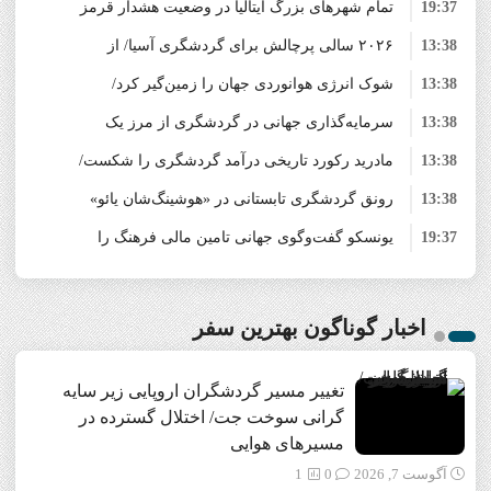
19:37
سوخت جت/ اختلال گسترده در مسیرهای هوایی
تمام شهرهای بزرگ ایتالیا در وضعیت هشدار قرمز
13:38
۲۰۲۶ سالی پرچالش برای گردشگری آسیا/ از
قرار گرفتند/ موج گرمای بی‌سابقه، گردشگری و
13:38
زیرساخت‌های اروپا را تحت فشار قرار داد
شوک انرژی هوانوردی جهان را زمین‌گیر کرد/
افزایش هزینه سفر پس از جنگ خلیج‌فارس تا
13:38
رقابت در شرق آسیا
گردشگری اروپا در آستانه ورشکستگی
سرمایه‌گذاری جهانی در گردشگری از مرز یک
13:38
تریلیون دلار گذشت/ WTTC: آینده صنعت سفر با
مادرید رکورد تاریخی درآمد گردشگری را شکست/
13:38
شتاب سرمایه‌گذاری جهانی تضمین می‌شود
هزینه‌کرد گردشگران خارجی از ۱۰ میلیارد یورو
رونق گردشگری تابستانی در «هوشینگ‌شان یائو»
19:37
فراتر رفت
یونسکو گفت‌وگوی جهانی تامین مالی فرهنگ را
چین/ میراث ناملموس و اقلیم کوهستانی در کانون
13:37
توجه گردشگران
رسانه‌های انگلیسی‌زبان: ثبت‌جهانی الموت، توجه
برای تقویت سرمایه‌گذاری در میراث‌فرهنگی آغاز
7:38
کرد/ طراحی نظام نوین برای صنایع خلاق
رسانه کره‌ای: ثبت‌جهانی الموت فرصتی برای
دوباره جهان را به جایگاه علمی و فرهنگی این دژ
اخبار گوناگون بهترین سفر
تاریخی جلب کرد
بازخوانی جایگاه واقعی این دژ تاریخی در تمدن
تغییر مسیر گردشگران اروپایی زیر سایه
ایران است
گرانی سوخت جت/ اختلال گسترده در
مسیرهای هوایی
آگوست 7, 2026
0
1