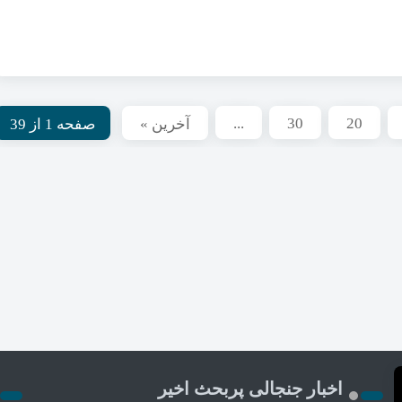
...
30
20
آخرین »
صفحه 1 از 39
اخبار جنجالی پربحث اخیر