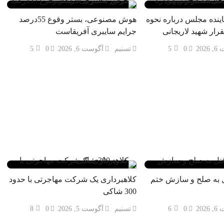
ینده مجلس درباره نحوه
هوش مصنوعی، بستر وقوع 55درصد
رار شهید لاریجانی
جرایم سایبری آفریقاست
202
0
5
تسنیم
آگوست 6, 2026
0
5
ه 3100 قتل به صلح و سازش ختم
کلاهبرداری یک شرکت مهاجرتی با حدود
300 شاکی
202
0
6
تسنیم
آگوست 5, 2026
0
8