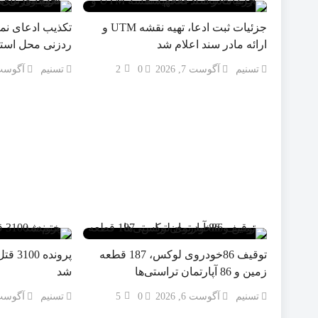
جزئیات ثبت ادعا، تهیه نقشه UTM و
تکذیب ادعای نما
ارائه مادر سند اعلام شد
ردزنی محل استق
تسنیم
آگوست 7, 2026
0
2
تسنیم
آگوست 6, 6
توقیف 86خودروی لوکس، 187 قطعه
پروند
زمین و 86 آپارتمان تراستی‌ها
شد
تسنیم
آگوست 6, 2026
0
5
تسنیم
آگوست 6, 6