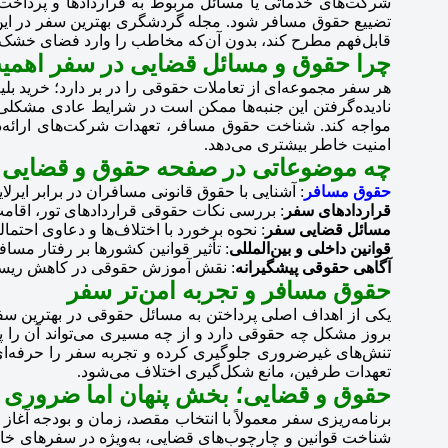
شرکت‌های خدماتی یا مسائل مربوط به قراردادها و پرداخت‌
تضییع حقوق مسافر شود. مجله گردشگری بهترین سفر در این 
قابل‌فهم مطرح کند، بدون آن‌که مخاطب را وارد فضای خشک و
چرا حقوق و مسائل قضایی در سفر اهمیت
هر سفر مجموعه‌ای از تعاملات حقوقی را در بر دارد؛ خرید بل
نادیده‌گرفتن این جنبه‌ها ممکن است در شرایط عادی مشکلی ای
مواجه کند. شناخت حقوق مسافر، تعهدات شرکت‌های ارائه‌د
امنیت خاطر بیشتری می‌دهد.
چه موضوعاتی در صفحه حقوق و قضایی 
حقوق مسافر
: آشنایی با حقوق قانونی مسافران در برابر ایرلا
قراردادهای سفر
: بررسی نکات حقوقی قراردادهای تور، اقا
مسائل قضایی سفر
: نحوه برخورد با اختلاف‌ها و دعاوی احتم
قوانین داخلی و بین‌المللی
: تأثیر قوانین کشورها بر رفتار م
آگاهی حقوقی پیشگیرانه
: نقش آموزش حقوقی در کاهش ریسک
حقوق مسافر و تجربه امن‌تر سفر
یکی از اهداف اصلی پرداختن به مسائل حقوقی در بهترین س
بروز مشکل چه حقوقی دارد و از چه مسیری می‌تواند آن را پیگ
تنش‌های غیرضروری جلوگیری کرده و تجربه سفر را حرفه‌ای‌تر 
تعهدات طرفین، مانع شکل‌گیری اختلاف می‌شود.
حقوق و قضایی؛ بخش پنهان اما ضروری 
برنامه‌ریزی سفر معمولاً با انتخاب مقصد، زمان و بودجه آغاز 
شناخت قوانین و چارچوب‌های قضایی، به‌ویژه در سفرهای خارج