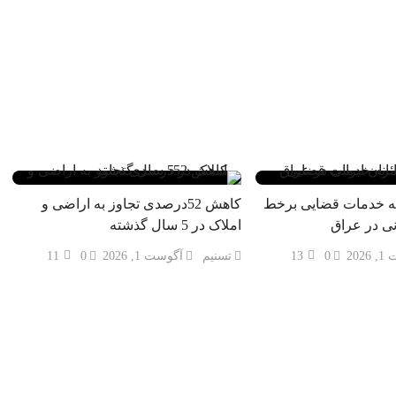
انه خدمات قضایی برخط
کاهش 52درصدی تجاوز به اراضی و
انی در عراق
املاک در 5 سال گذشته
202
0
13
تسنیم
آگوست 1, 2026
0
11