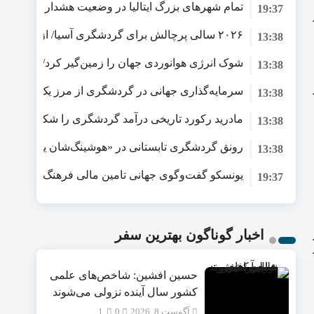
در مسیرهای هوایی
تمام شهرهای بزرگ ایتالیا در وضعیت هشدار قرمز قرا
19:37
بی‌سابقه، گردشگری و زیرساخت‌های اروپا را تحت فشار
۲۰۲۶ سالی پرچالش برای گردشگری آسیا/ از افزایش
13:38
جنگ خلیج‌فارس تا رقابت در شرق آسیا
شوک انرژی هوانوردی جهان را زمین‌گیر کرد/ گردشگری 
13:38
ورشکستگی
13:38
آینده صنعت سفر با شتاب سرمایه‌گذاری جهانی تضمین
مادرید رکورد تاریخی درآمد گردشگری را شکست/ هزین
13:38
خارجی از ۱۰ میلیارد یورو فراتر رفت
رونق گردشگری تابستانی در «هوشینگ‌شان یائو» چین/
13:38
اقلیم کوهستانی در کانون توجه گردشگران
یونسکو گفت‌وگوی جهانی تامین مالی فرهنگ را برای ت
19:37
در میراث‌فرهنگی آغاز کرد/ طراحی نظام نوین برای صن
اخبار گوناگون بهترین سفر
حسین افشین: شاخص‌های علمی
کشور سال آینده نزولی می‌شوند
آگوست 8, 2026
0
1