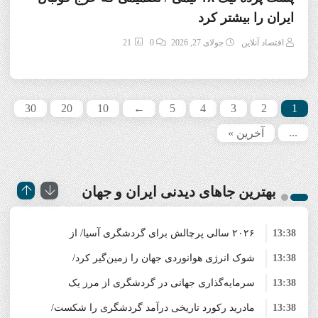
ایران را بیشتر کرد
اقتصاد آنلاین
جولای 27, 2026
0
21
30
20
10
←
5
4
3
2
1
...
آخرین »
بهترین جاهای دیدنی‌ ایران و جهان
13:38
۲۰۲۶ سالی پرچالش برای گردشگری آسیا/ از
13:38
شوک انرژی هوانوردی جهان را زمین‌گیر کرد/
افزایش هزینه سفر پس از جنگ خلیج‌فارس تا
13:38
رقابت در شرق آسیا
گردشگری اروپا در آستانه ورشکستگی
سرمایه‌گذاری جهانی در گردشگری از مرز یک
13:38
تریلیون دلار گذشت/ WTTC: آینده صنعت سفر با
مادرید رکورد تاریخی درآمد گردشگری را شکست/