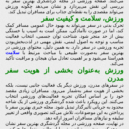
می‌کنند. صفحه ورزشی در مجله گردشگری بهترین سفر به
بررسی این نقش می‌پردازد و نشان می‌دهد چگونه ورزش
می‌تواند مقصدی را به نقطه‌ای جذاب برای مسافران تبدیل کند.
ورزش، سلامت و کیفیت سفر
تحرک بدنی در سفر می‌تواند به بهبود حال عمومی مسافر کمک
کند، اما در صورت ناآمادگی، ممکن است به آسیب یا خستگی
بیش از حد منجر شود. شناخت توان جسمی، انتخاب فعالیت
مناسب و توجه به اصول ایمنی، نقش مهمی در لذت‌بخش‌بودن
تجربه ورزشی در سفر دارد. به همین دلیل، محتوای ورزشی در
بهترین سفر به‌صورت طبیعی با مباحث مرتبط با
سلامت
هم‌راستا می‌شود و بر اهمیت تعادل میان هیجان و مراقبت تأکید
می‌کند.
ورزش به‌عنوان بخشی از هویت سفر
مدرن
در سفرهای مدرن، ورزش دیگر یک فعالیت جانبی نیست، بلکه
بخشی از هویت سفر به‌شمار می‌رود. مسافران زیادی مقصد
خود را بر اساس امکان تجربه فعالیت‌های ورزشی انتخاب
می‌کنند. این رویکرد باعث شده گردشگری ورزشی از یک شاخه
محدود به جریانی تأثیرگذار تبدیل شود. مجله خبری بهترین سفر با
پرداختن به این موضوعات، تلاش می‌کند تصویری واقعی از تغییر
سلیقه و نیازهای مسافران امروز ارائه دهد.
در نهایت، صفحه ورزشی در مجله گردشگری بهترین سفر نشان
می‌دهد که ورزش می‌تواند سفر را از حالت منفعل خارج کند و