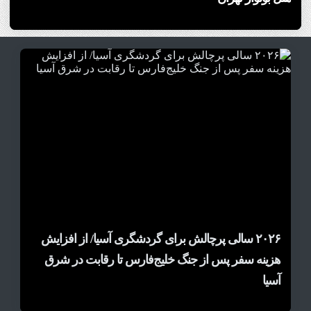
1
2
3
4
5
6
7
8
9
10
مادرید رکورد تاریخی درآمد گردشگری را شکست/
سرمایه‌گذاری جهانی در گردشگری از مرز یک تریلیون
۲۰۲۶ سالی پرچالش برای گردشگری آسیا/ از افزایش
شوک انرژی هوانوردی جهان را زمین‌گیر کرد/
دلار گذشت/ WTTC: آینده صنعت سفر با شتاب
هزینه‌کرد گردشگران خارجی از ۱۰ میلیارد یورو فراتر
هزینه سفر پس از جنگ خلیج‌فارس تا رقابت در شرق
آسیا
رفت
سرمایه‌گذاری جهانی تضمین می‌شود
گردشگری اروپا در آستانه ورشکستگی