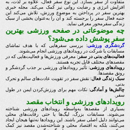
متفاوت از سفر بسازد. این نوع سفر فعال، علاوه بر لذت، به
افزایش انرژی و رضایت روانی نیز کمک می‌کند. مجله خبری
بهترین سفر در پرداختن به موضوع ورزش، تلاش می‌کند این
جنبه فعال سفر را برجسته کند و آن را به‌عنوان بخشی از سبک
زندگی سفرمحور معرفی نماید.
چه موضوعاتی در صفحه ورزشی بهترین
سفر پوشش داده می‌شود؟
گردشگری ورزشی
: بررسی سفرهایی که با هدف تماشای
مسابقات یا شرکت در رویدادهای ورزشی انجام می‌شوند.
فعالیت‌های بدنی در سفر
: معرفی ورزش‌ها و فعالیت‌هایی که در
مقصدهای مختلف قابل تجربه هستند.
رویدادهای ورزشی
: تأثیر رویدادهای ورزشی بر جذب گردشگر و
رونق مقصدها.
سبک زندگی فعال
: نقش سفر در تقویت عادت‌های سالم و تحرک
بدنی.
چالش‌ها و آمادگی
: نکات مهم برای ورزش‌کردن ایمن در طول
سفر.
رویدادهای ورزشی و انتخاب مقصد
بسیاری از مقصدها به‌واسطه رویدادهای ورزشی شناخته
می‌شوند. مسابقات بزرگ، لیگ‌ها یا حتی رقابت‌های محلی
می‌توانند دلیل اصلی سفر باشند. این رویدادها نه‌تنها هیجان ایجاد
می‌کنند، بلکه به اقتصاد محلی و شناخته‌شدن مقصد نیز کمک